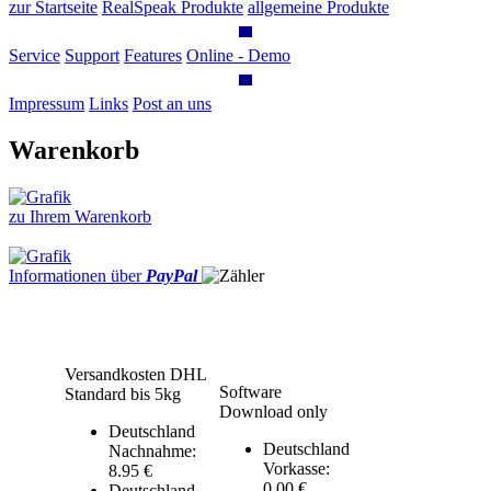
zur Startseite
RealSpeak Produkte
allgemeine Produkte
Service
Support
Features
Online - Demo
Impressum
Links
Post an uns
Warenkorb
zu Ihrem Warenkorb
Informationen über
PayPal
Versandkosten DHL
Software
Standard bis 5kg
Download only
Deutschland
Deutschland
Nachnahme:
Vorkasse:
8.95 €
0.00 €
Deutschland