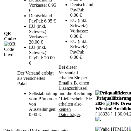
Deutschland
Vorkasse: 6.95
PayPal:
€
0.00 €
Deutschland
EU (inkl.
PayPal: 6.95 €
Schweiz)
EU (inkl.
Vorkasse:
Schweiz)
QR
0.00 €
Vorkasse:
Code:
EU (inkl.
20.00 €
Schweiz)
EU (inkl.
PayPal:
Schweiz)
0.00 €
PayPal: 20.00
€
Bei dieser
Versandart
Der Versand erfolgt
erhalten Sie per
als versichertes
Email z.B. einen
Paket.
Lizenzschlüssel
Selbstabholung
und die Rechnung
Präqualifizierung
vom Büro oder
/ Lieferschein. Sie
2026
von
erhalten also
Wir sind Ausbild
Ausstellungen:
keinen
[ 18338 ]
[ 30.04.
0.00 €
Datenträger
.
Die in diesem Dokument genannten