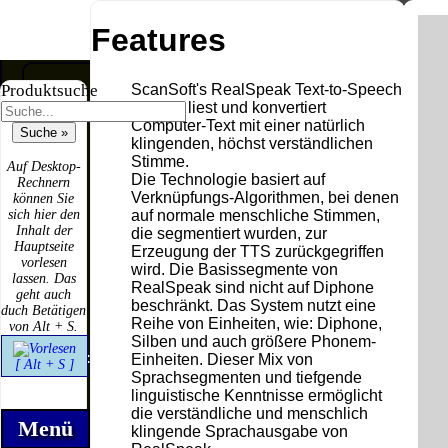
Features
ScanSoft's RealSpeak Text-to-Speech
Produktsuche
Lösung liest und konvertiert
Computer-Text mit einer natürlich
klingenden, höchst verständlichen
Versandkosten DHL
Software
Stimme.
Standard bis 5kg
Auf Desktop-
Download only
Die Technologie basiert auf
Rechnern
Deutschland
Verknüpfungs-Algorithmen, bei denen
können Sie
Deutschland
Nachnahme:
auf normale menschliche Stimmen,
sich hier den
Vorkasse:
8.95 €
Inhalt der
die segmentiert wurden, zur
0.00 €
Deutschland
Hauptseite
Erzeugung der TTS zurückgegriffen
Deutschland
Vorkasse: 6.95
vorlesen
wird. Die Basissegmente von
PayPal:
€
lassen. Das
0.00 €
RealSpeak sind nicht auf Diphone
Deutschland
geht auch
EU (inkl.
PayPal: 6.95 €
beschränkt. Das System nutzt eine
duch Betätigen
Schweiz)
EU (inkl.
Reihe von Einheiten, wie: Diphone,
von Alt + S.
Vorkasse:
Schweiz)
Silben und auch größere Phonem-
QR
0.00 €
Vorkasse:
Code:
Einheiten. Dieser Mix von
[ Alt + S ]
EU (inkl.
20.00 €
Sprachsegmenten und tiefgende
Schweiz)
EU (inkl.
linguistische Kenntnisse ermöglicht
PayPal:
Schweiz)
die verständliche und menschlich
0.00 €
PayPal: 20.00
Menü
klingende Sprachausgabe von
€
Bei dieser