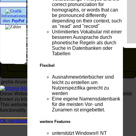
zu eigen. Diese Erklärung gilt für alle auf unserer
correct pronunciation for
Homepage angebrachten Links.
homographs, or words that can
Die Europäische Kommission stellt eine Plattform
be pronounced differently
Informationen
zur Online-Streitbeilegung (OS) bereit. Die
depending on their context, such
über
PayPal
Plattform finden Sie unter
http://ec.europa.eu/consumers/odr/
as "read" and "record"
Unsere E-Mailadresse lautet:
Unlimitiertes Vokabular mit einer
info@realspeak.de
.
besseren Aussprache durch
Seitenanfang
Impressum
phonetische Regeln als durch
AGB
Widerruf
Suche in Datenbanken oder
Datenschutz
Urheberrechte
Tabellen
Kontakt
Links
Katalog (PDF)
Sitemap
Flexibel
Ausnahmewörterbücher sind
große Anzeige
Schließen
X
leicht zu erstellen um
Nutzerspezifika gerecht zu
werden
Diese Website nutzt Cookies, um bestmögliche Funktionalität
Eine eigene Namensdatenbank
bieten zu können.
für die meisten Vor- und
This website uses cookies to provide the best possible
Zunamen ist eingebettet.
functionality.
Ok, verstanden
Mehr Infos
weitere Features
unterstützt Windows® NT