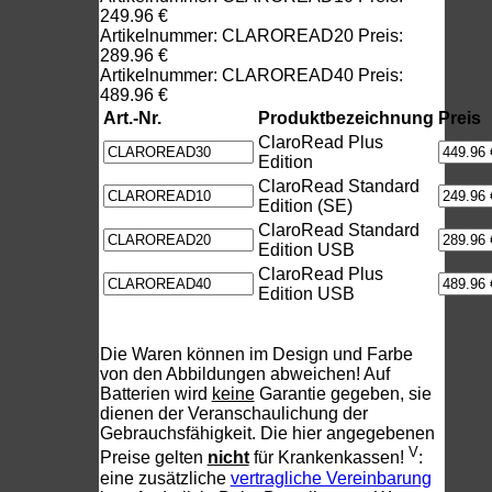
249.96 €
Artikelnummer: CLAROREAD20 Preis:
289.96 €
Artikelnummer: CLAROREAD40 Preis:
489.96 €
Art.-Nr.
Produktbezeichnung
Preis
ClaroRead Plus
Edition
ClaroRead Standard
Edition (SE)
ClaroRead Standard
Edition USB
ClaroRead Plus
Edition USB
Die Waren können im Design und Farbe
von den Abbildungen abweichen! Auf
Batterien wird
keine
Garantie gegeben, sie
dienen der Veranschaulichung der
Gebrauchsfähigkeit. Die hier angegebenen
V
Preise gelten
nicht
für Krankenkassen!
:
eine zusätzliche
vertragliche Vereinbarung