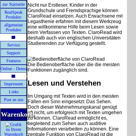
Versandart
Der Versand erfolgt
zur Startseite
Nicht nur Erstleser, Kinder in der
erhalten Sie per
als versichertes
Grundschule und Fremdsprachige können
RealSpeak
Email z.B. einen
Paket.
ClaroRead einsetzen. Auch Erwachsene mit
Produkte
Lizenzschlüssel
Präqualifizi
Legasthenie erfahren mit diesem Werkzeug
Selbstabholung
und die Rechnung
202
allgemeine
eine willkommene Hilfe beim Lesen sowie
vom Büro oder
/ Lieferschein. Sie
Produkte
beim Verfassen von Texten. ClaroRead wird
von
erhalten also
deshalb auch von englischen Universitäten
Ausstellungen:
keinen
Wir si
0.00 €
Datenträger
.
Studierenden zur Verfügung gestellt.
Ausbildung
Service
Legasthenie Software
[ 17131 ]
Support
21.02.2026 1
Die in diesem Dokument genannten
Features
Warenzeichen sind Eigentum der jeweiligen
Die Bedienoberfläche über die die meisten
Firmen. Preisänderungen, Irrtümer und
Online - Demo
Funktionen zugänglich sind.
technische Änderungen vorbehalten.
letzte Änderung: 21. Februar 2026 fluSoft
Lesen und Verstehen
Spezial Computer Technik,
Impressum
Mit einem Urteil vom 12.05.1998 - 312 O 85/98 -
Links
Im Umgang mit Texten wird in den meisten
Haftung für Links hat das Landgericht Hamburg
Post an uns
entschieden, dass man durch die Anbringung
Fällen ein Sinn eingesetzt: Das Sehen.
eines Links, die Inhalte der gelinkten Seite ggf.
Doch dieser Wahrnehmungskanal genügt
mit zu verantworten hat. Dieses kann nur
oft nicht, um erfolgreich mit Texten umgehen
Warenkorb
dadurch verhindert werden, dass man sich
zu können. ClaroRead ermöglicht es,
ausdrücklich von diesen Inhalten distanziert.
begleitend zum Sehen auch auditive
Hiermit distanzieren wir uns ausdrücklich von
Informationen verarbeiten zu können. Eine
zu Ihrem
allen Inhalten, aller gelinkten Seiten auf unserer
zentrale Funktion von ClaroRead ist die
Warenkorb
Homepage und machen uns diese Inhalte nicht