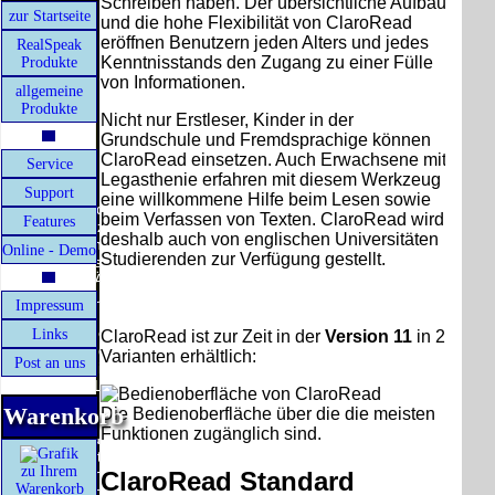
Schreiben haben. Der übersichtliche Aufbau
Versandart
Der Versand erfolgt
zur Startseite
und die hohe Flexibilität von ClaroRead
erhalten Sie per
als versichertes
eröffnen Benutzern jeden Alters und jedes
RealSpeak
Email z.B. einen
Paket.
Kenntnisstands den Zugang zu einer Fülle
Produkte
Lizenzschlüssel
Präqualifizi
von Informationen.
Selbstabholung
und die Rechnung
202
allgemeine
vom Büro oder
/ Lieferschein. Sie
Produkte
Nicht nur Erstleser, Kinder in der
von
erhalten also
Ausstellungen:
keinen
Grundschule und Fremdsprachige können
Wir si
0.00 €
Datenträger
.
ClaroRead einsetzen. Auch Erwachsene mit
Ausbildung
Service
[ 19543 ]
Legasthenie erfahren mit diesem Werkzeug
Support
22.07.2026 2
eine willkommene Hilfe beim Lesen sowie
Die in diesem Dokument genannten
beim Verfassen von Texten. ClaroRead wird
Features
Warenzeichen sind Eigentum der jeweiligen
deshalb auch von englischen Universitäten
Firmen. Preisänderungen, Irrtümer und
Online - Demo
Studierenden zur Verfügung gestellt.
technische Änderungen vorbehalten.
ClaroRead ist eine Legasthenie Software
letzte Änderung: 13. Juli 2026 fluSoft Spezial
Computer Technik,
für Menschen mit Lese-/ Schreibschwäche.
Impressum
Mit einem Urteil vom 12.05.1998 - 312 O 85/98 -
Links
ClaroRead ist zur Zeit in der
Version 11
in 2
Haftung für Links hat das Landgericht Hamburg
Varianten erhältlich:
Post an uns
entschieden, dass man durch die Anbringung
eines Links, die Inhalte der gelinkten Seite ggf.
mit zu verantworten hat. Dieses kann nur
Warenkorb
Die Bedienoberfläche über die die meisten
dadurch verhindert werden, dass man sich
Funktionen zugänglich sind.
ausdrücklich von diesen Inhalten distanziert.
Hiermit distanzieren wir uns ausdrücklich von
zu Ihrem
allen Inhalten, aller gelinkten Seiten auf unserer
ClaroRead Standard
Warenkorb
Homepage und machen uns diese Inhalte nicht