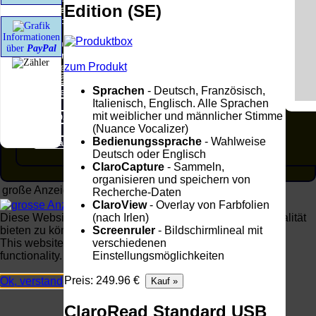
Edition (SE)
zu eigen. Diese Erklärung gilt für alle auf unserer
Homepage angebrachten Links.
Die Europäische Kommission stellt eine Plattform
Informationen
zur Online-Streitbeilegung (OS) bereit. Die
über
PayPal
Plattform finden Sie unter
http://ec.europa.eu/consumers/odr/
zum Produkt
Unsere E-Mailadresse lautet:
info@realspeak.de
.
Sprachen
- Deutsch, Französisch,
Seitenanfang
Impressum
Italienisch, Englisch. Alle Sprachen
AGB
Widerruf
mit weiblicher und männlicher Stimme
Datenschutz
Urheberrechte
(Nuance Vocalizer)
Kontakt
Links
Bedienungssprache
- Wahlweise
Katalog (PDF)
Sitemap
Deutsch oder Englisch
ClaroCapture
- Sammeln,
organisieren und speichern von
große Anzeige
Schließen
X
Recherche-Daten
ClaroView
- Overlay von Farbfolien
(nach Irlen)
Diese Website nutzt Cookies, um bestmögliche Funktionalität
Screenruler
- Bildschirmlineal mit
bieten zu können.
verschiedenen
This website uses cookies to provide the best possible
Einstellungsmöglichkeiten
functionality.
Preis: 249.96 €
Ok, verstanden
Mehr Infos
ClaroRead Standard USB