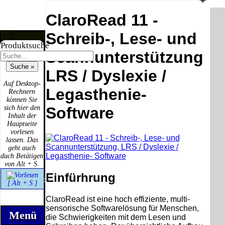
ClaroRead 11 -
Schreib-, Lese- und
Produktsuche
Scannunterstützung,
LRS / Dyslexie /
Versandkosten DHL
Software
Standard bis 5kg
Auf Desktop-
Download only
Legasthenie-
Rechnern
Deutschland
können Sie
Deutschland
Nachnahme:
sich hier den
Software
Vorkasse:
8.95 €
Inhalt der
0.00 €
Deutschland
Hauptseite
Deutschland
Vorkasse: 6.95
vorlesen
PayPal:
€
lassen. Das
0.00 €
Deutschland
geht auch
EU (inkl.
PayPal: 6.95 €
duch Betätigen
Schweiz)
EU (inkl.
von Alt + S.
Vorkasse:
Schweiz)
QR
Einfürhrung
0.00 €
Vorkasse:
Code:
[ Alt + S ]
EU (inkl.
20.00 €
Schweiz)
EU (inkl.
ClaroRead ist eine hoch effiziente, multi-
PayPal:
Schweiz)
sensorische Softwarelösung für Menschen,
0.00 €
PayPal: 20.00
Menü
die Schwierigkeiten mit dem Lesen und
€
Bei dieser