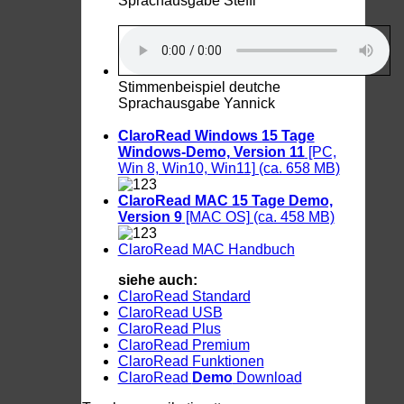
Sprachausgabe Steffi
Stimmenbeispiel deutche
Sprachausgabe Yannick
ClaroRead Windows 15 Tage
Windows-Demo, Version 11
[PC,
Win 8, Win10, Win11] (ca. 658 MB)
ClaroRead MAC 15 Tage Demo,
Version 9
[MAC OS] (ca. 458 MB)
ClaroRead MAC Handbuch
siehe auch:
ClaroRead Standard
ClaroRead USB
ClaroRead Plus
ClaroRead Premium
ClaroRead Funktionen
ClaroRead
Demo
Download