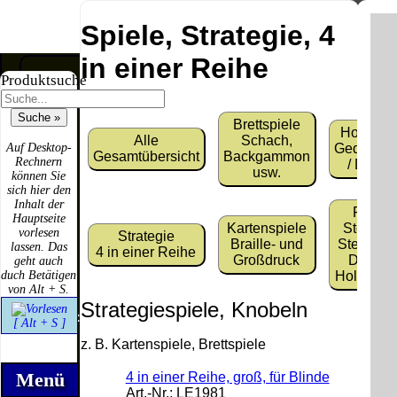
Spiele, Strategie, 4
in einer Reihe
Produktsuche
Brettspiele
Versandkosten DHL
Holzpuz
Alle
Schach,
Software
Standard bis 5kg
Geduldspi
Auf Desktop-
Gesamtübersicht
Backgammon
Download only
Rechnern
/ Domi
Deutschland
usw.
können Sie
Deutschland
Nachnahme:
sich hier den
Vorkasse:
8.95 €
Inhalt der
0.00 €
Puzzel
Deutschland
Hauptseite
Deutschland
Vorkasse: 6.95
Kartenspiele
Steckspi
vorlesen
Strategie
PayPal:
€
Braille- und
Steckspie
lassen. Das
4 in einer Reihe
0.00 €
Deutschland
Großdruck
Didakti
geht auch
EU (inkl.
PayPal: 6.95 €
Holzpuzze
duch Betätigen
Schweiz)
EU (inkl.
von Alt + S.
Vorkasse:
Schweiz)
QR
Strategiespiele, Knobeln
0.00 €
Vorkasse:
Code:
[ Alt + S ]
EU (inkl.
20.00 €
Schweiz)
EU (inkl.
z. B. Kartenspiele, Brettspiele
PayPal:
Schweiz)
0.00 €
PayPal: 20.00
Menü
4 in einer Reihe, groß, für Blinde
€
Art.-Nr.:
LE1981
Bei dieser