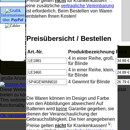
Preise gelten
nicht
für Krankenkassen!
:
zu eigen. Diese Erklärung gilt für alle auf unserer
eine zusätzliche
vertragliche Vereinbarung
Homepage angebrachten Links.
ist erforderlich. Beim Bestellen von Waren
Die Europäische Kommission stellt eine Plattform
Informationen
entstehen Ihnen Kosten!
zur Online-Streitbeilegung (OS) bereit. Die
über
PayPal
Plattform finden Sie unter
http://ec.europa.eu/consumers/odr/
Unsere E-Mailadresse lautet:
info@realspeak.de
.
Preisübersicht / Bestellen
Seitenanfang
Impressum
AGB
Widerruf
Datenschutz
Urheberrechte
Art.-Nr.
Produktbezeichnung
Preis
Kontakt
Links
4 in einer Reihe, groß,
Katalog (PDF)
Sitemap
für Blinde
4 in einer Reihe, klein,
für Blinde
große Anzeige
Schließen
X
4 Gewinnt für Blinde
Diese Website nutzt Cookies, um bestmögliche Funktionalität
bieten zu können.
Die Waren können im Design und Farbe
This website uses cookies to provide the best possible
von den Abbildungen abweichen! Auf
functionality.
Batterien wird
keine
Garantie gegeben, sie
dienen der Veranschaulichung der
Ok, verstanden
Mehr Infos
Gebrauchsfähigkeit. Die hier angegebenen
V
Preise gelten
nicht
für Krankenkassen!
: