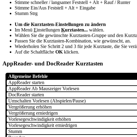
Stimme schneller / langsamer Feststell + Alt + Rauf / Runter
Stimme Ein/Aus Feststell + Alt + Eingabe
Stumm Strg
Um die Kurztasten-Einstellungen zu ändern
Im Menü
E
instellungen
K
urztasten...
wählen.
Wählen Sie die gewünschte Kurztasten-Gruppe und den Kurzta
Passen Sie die Kurztasten-Kombination, wie gewünscht, an.
Wiederholen Sie Schritt 2 und 3 für jede Kurztaste, die Sie ve
Auf die Schaltfläche
OK
klicken.
AppReader- und DocReader Kurztasten
Allgemeine Befehle
AppReader starten
AppReader Ab Mauszeiger Vorlesen
DocReader starten
Umschalten Vorlesen (Abspielen/Pause)
Vergrößerung erhöhen
Vergrößerung erniedrigen
Vorlesegeschwindigkeit erhöhen
Vorlesegeschwindigkeit erniedrigen
Stumm