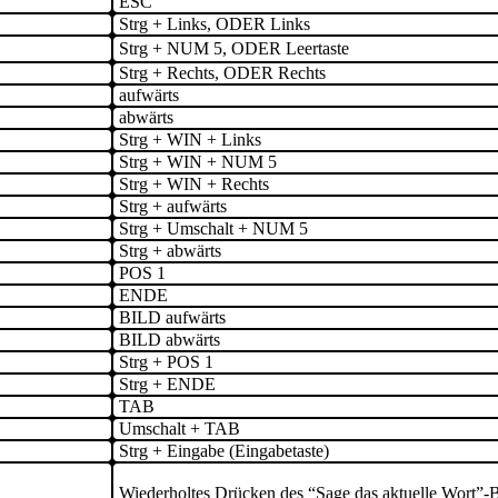
ESC
Strg + Links, ODER Links
Strg + NUM 5, ODER Leertaste
Strg + Rechts, ODER Rechts
aufwärts
abwärts
Strg + WIN + Links
Strg + WIN + NUM 5
Strg + WIN + Rechts
Strg + aufwärts
Strg + Umschalt + NUM 5
Strg + abwärts
POS 1
ENDE
BILD aufwärts
BILD abwärts
Strg + POS 1
Strg + ENDE
TAB
Umschalt + TAB
Strg + Eingabe (Eingabetaste)
Wiederholtes Drücken des “Sage das aktuelle Wort”-B