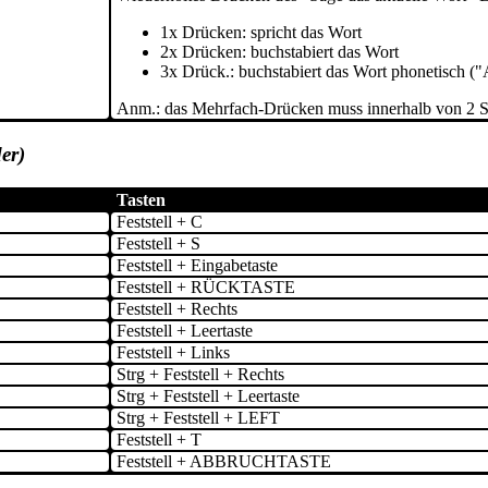
1x Drücken: spricht das Wort
2x Drücken: buchstabiert das Wort
3x Drück.: buchstabiert das Wort phonetisch ("A
Anm.: das Mehrfach-Drücken muss innerhalb von 2 S
er)
Tasten
Feststell + C
Feststell + S
Feststell + Eingabetaste
Feststell + RÜCKTASTE
Feststell + Rechts
Feststell + Leertaste
Feststell + Links
Strg + Feststell + Rechts
Strg + Feststell + Leertaste
Strg + Feststell + LEFT
Feststell + T
Feststell + ABBRUCHTASTE